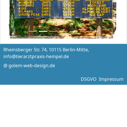
Previous
Next
Rheinsberger Str. 74, 10115 Berlin-Mitte,
info@tierarztpraxis-hempel.de
@ golem-web-design.de
DSGVO
Impressum