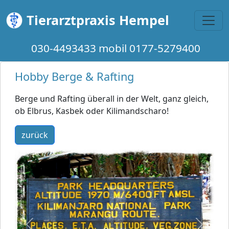
Toggl
Tierarztpraxis Hempel
030-4493433 mobil 0177-5279400
Hobby Berge & Rafting
Berge und Rafting überall in der Welt, ganz gleich,
ob Elbrus, Kasbek oder Kilimandscharo!
zurück